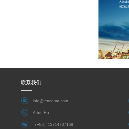
联系我们
info@tencenta.com
Arton Hu
（+86）13714737168