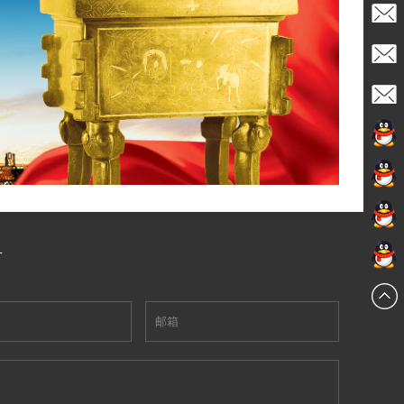
admin
Sales1
Sales2
Sales18
254972
235570
言
235570
235570